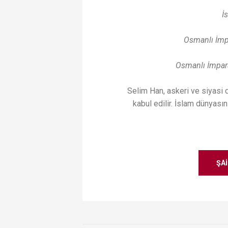
İ
Osmanlı İmpa
Osmanlı İmpara
den Şiirler -
yatı!
Orhan Veli Kanık - Hayatı!
Selim Han, askeri ve siyasi 
kabul edilir. İslam dünyası
ŞAI