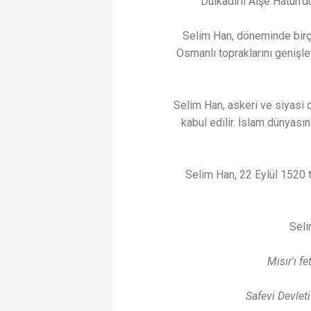
Dulkadirli Âişe Hatun'd
Selim Han, döneminde birço
Osmanlı topraklarını genişle
Selim Han, askeri ve siyasi 
kabul edilir. İslam dünyası
rfalı Nâbi -
En Güzel Orhan Veli Kanık
erçi
- Aşk Resmi Geçidi
Selim Han, 22 Eylül 1520 t
Seli
Mısır'ı f
Safevi Devleti