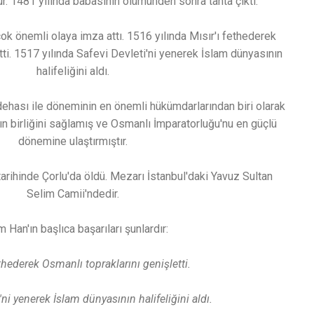
ur. 1481 yılında babasının ölümünden sonra tahta çıktı.
k önemli olaya imza attı. 1516 yılında Mısır'ı fethederek
tti. 1517 yılında Safevi Devleti'ni yenerek İslam dünyasının
halifeliğini aldı.
dehası ile döneminin en önemli hükümdarlarından biri olarak
En Güzel Yavuz Sultan
nın birliğini sağlamış ve Osmanlı İmparatorluğu'nu en güçlü
Selim - Felek Beni Bir
En Güzel Orhan V
dönemine ulaştırmıştır.
Gözleri Âhûya Zebûn Etti
- Dağ Baş
arihinde Çorlu'da öldü. Mezarı İstanbul'daki Yavuz Sultan
Selim Camii'ndedir.
m Han'ın başlıca başarıları şunlardır:
ethederek Osmanlı topraklarını genişletti.
'ni yenerek İslam dünyasının halifeliğini aldı.