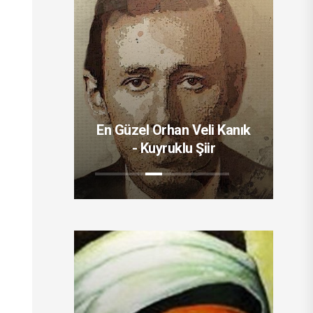
eli Kanık
En Güzel Orhan Veli Kanık
En
ı
- Kuyruklu Şiir