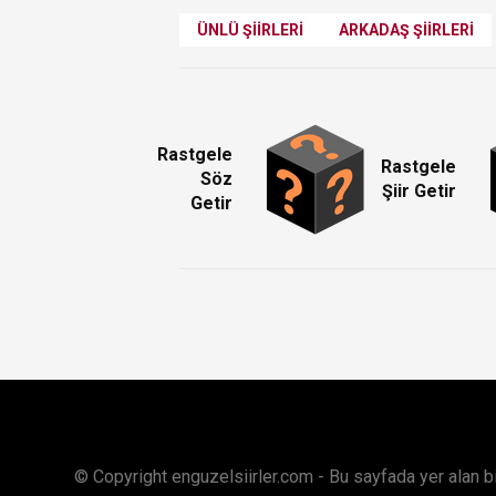
ÜNLÜ ŞIIRLERI
ARKADAŞ ŞIIRLERI
Rastgele
Rastgele
Söz
Şiir Getir
Getir
© Copyright enguzelsiirler.com - Bu sayfada yer alan bilgi