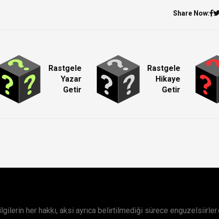
Share Now:
Rastgele
Rastgele
Yazar
Hikaye
Getir
Getir
lerin her hakkı, aksi ayrıca belirtilmediği sürece enguzelsiirler.co