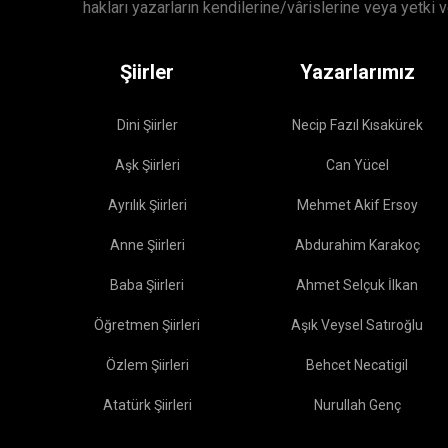
hakları yazarların kendilerine/vârislerine veya yetki 
Şiirler
Yazarlarımız
Dini Şiirler
Necip Fazıl Kısakürek
Aşk Şiirleri
Can Yücel
Ayrılık Şiirleri
Mehmet Akif Ersoy
Anne Şiirleri
Abdurahim Karakoç
Baba Şiirleri
Ahmet Selçuk İlkan
Öğretmen Şiirleri
Aşık Veysel Satıroğlu
Özlem Şiirleri
Behcet Necatigil
Atatürk Şiirleri
Nurullah Genç