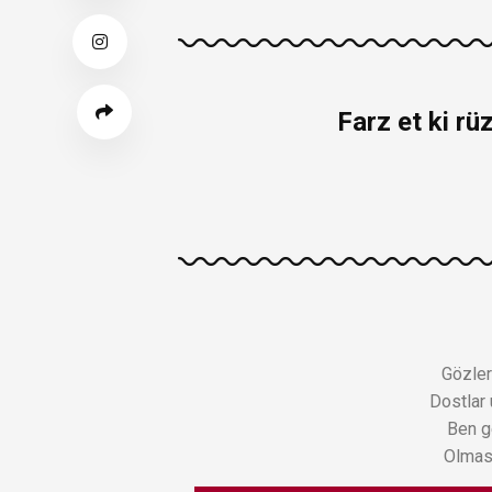
Farz et ki r
Gözler
Dostlar
Ben g
Olmas