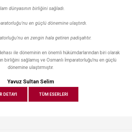
slam dünyasının birliğini sağladı.
ratorluğu'nu en güçlü dönemine ulaştırdı.
torluğu'nu en zengin hala getiren padişahtır.
Mustafa Kemal Atatürk -
Yavuz Sultan S
Hayatı!
Hayatı!
dehası ile döneminin en önemli hükümdarlarından biri olarak
nın birliğini sağlamış ve Osmanlı İmparatorluğu'nu en güçlü
dönemine ulaştırmıştır.
Yavuz Sultan Selim
R DETAYI
TÜM ESERLERI