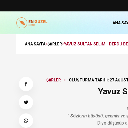
ANA SA
ANA SAYFA
ŞIIRLER
YAVUZ SULTAN SELIM - DERDÜ B
ŞIIRLER
OLUŞTURMA TARIHI: 27 AĞUS
Yavuz S
“ Sözlerin büyüsü, geçmiş ve ş
Diye düşünüp aş