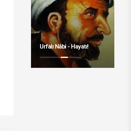
elim -
Urfalı Nâbi - Hayatı!