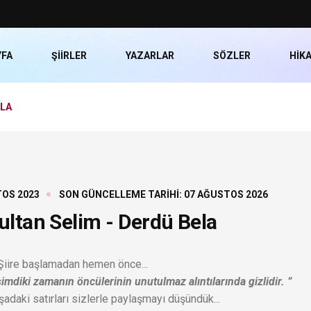
YFA
ŞIIRLER
YAZARLAR
SÖZLER
HIK
ELA
TOS 2023
SON GÜNCELLEME TARIHI: 07 AĞUSTOS 2026
ultan Selim - Derdü Bela
Şiire başlamadan hemen önce...
imdiki zamanın öncülerinin unutulmaz alıntılarında gizlidir. ”
adaki satırları sizlerle paylaşmayı düşündük...