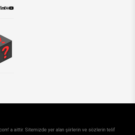
m' a aittir. Sitemizde yer alan şiirlerin ve sözlerin telif