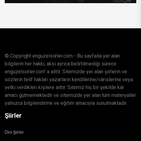
© Copyright enguzelsiirler.com - Bu sayfada yer alan
bilgilerin her hakkı, aksi ayrıca belirtilmediği sürece
enguzelsiirler.com' a aittir. Sitemizde yer alan şiirlerin ve
sözlerin telif hakları yazarların kendilerine/vârislerine veya
yetki verdikleri kişilere aittir. Sitemiz hiç bir şekilde kâr
amacı gütmemektedir ve sitemizde yer alan tüm materyaller
yalnızca bilgilendirme ve eğitim amacıyla sunulmaktadır.
Şiirler
Dini Şiirler