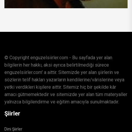
© Copyright enguzelsiirler.com - Bu sayfada yer alan
bilgilerin her hakkı, aksi ayrıca belirtilmediği sürece
enguzelsiirler.com' a aittir. Sitemizde yer alan şiirlerin ve
sözlerin telif hakları yazarların kendilerine/vârislerine veya
yetki verdikleri kişilere aittir. Sitemiz hiç bir şekilde kâr
amacı gütmemektedir ve sitemizde yer alan tüm materyaller
yalnızca bilgilendirme ve eğitim amacıyla sunulmaktadır.
Şiirler
Dini Şiirler