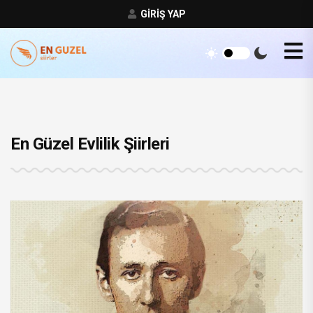
GIRIŞ YAP
En Güzel Evlilik Şiirleri