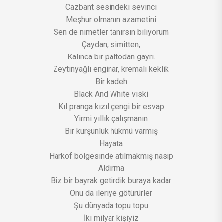
Cazbant sesindeki sevinci
Meşhur olmanın azametini
Sen de nimetler tanırsın biliyorum
Çaydan, simitten,
Kalınca bir paltodan gayrı.
Zeytinyağlı enginar, kremalı keklik
Bir kadeh
Black And White viski
Kıl pranga kızıl çengi bir esvap
Yirmi yıllık çalışmanın
Bir kurşunluk hükmü varmış
Hayata
Harkof bölgesinde atılmakmış nasip
Aldırma
Biz bir bayrak getirdik buraya kadar
Onu da ileriye götürürler
Şu dünyada topu topu
İki milyar kişiyiz