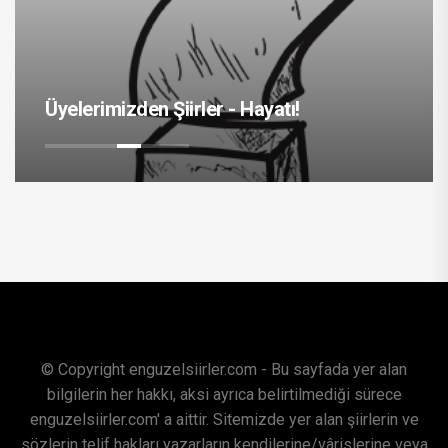
Üyelerimizden Şiirler - Hayatı!
© Copyright enguzelsiirler.com - Bu sayfada yer alan
bilgilerin her hakkı, aksi ayrıca belirtilmediği sürece
enguzelsiirler.com' a aittir. Sitemizde yer alan şiirlerin ve
sözlerin telif hakları yazarların kendilerine/vârislerine veya