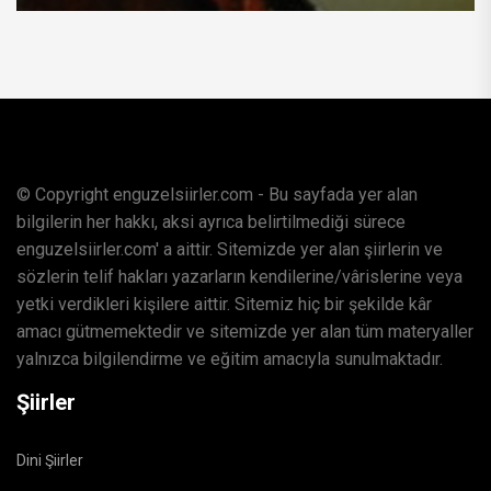
© Copyright enguzelsiirler.com - Bu sayfada yer alan
bilgilerin her hakkı, aksi ayrıca belirtilmediği sürece
enguzelsiirler.com' a aittir. Sitemizde yer alan şiirlerin ve
sözlerin telif hakları yazarların kendilerine/vârislerine veya
yetki verdikleri kişilere aittir. Sitemiz hiç bir şekilde kâr
amacı gütmemektedir ve sitemizde yer alan tüm materyaller
yalnızca bilgilendirme ve eğitim amacıyla sunulmaktadır.
Şiirler
Dini Şiirler