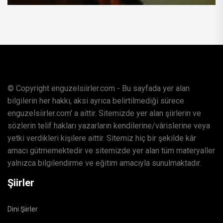
© Copyright enguzelsiirler.com - Bu sayfada yer alan
bilgilerin her hakkı, aksi ayrıca belirtilmediği sürece
enguzelsiirler.com' a aittir. Sitemizde yer alan şiirlerin ve
sözlerin telif hakları yazarların kendilerine/vârislerine veya
yetki verdikleri kişilere aittir. Sitemiz hiç bir şekilde kâr
amacı gütmemektedir ve sitemizde yer alan tüm materyaller
yalnızca bilgilendirme ve eğitim amacıyla sunulmaktadır.
Şiirler
Dini Şiirler