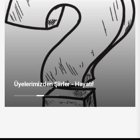
zden Şiirler - Hayatı!
Mustafa Kema