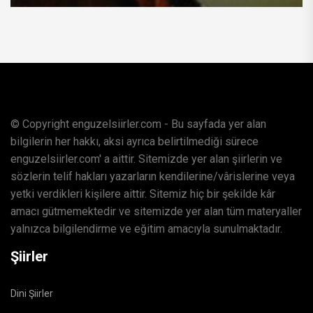
© Copyright enguzelsiirler.com - Bu sayfada yer alan
bilgilerin her hakkı, aksi ayrıca belirtilmediği sürece
enguzelsiirler.com' a aittir. Sitemizde yer alan şiirlerin ve
sözlerin telif hakları yazarların kendilerine/vârislerine veya
yetki verdikleri kişilere aittir. Sitemiz hiç bir şekilde kâr
amacı gütmemektedir ve sitemizde yer alan tüm materyaller
yalnızca bilgilendirme ve eğitim amacıyla sunulmaktadır.
Şiirler
Dini Şiirler