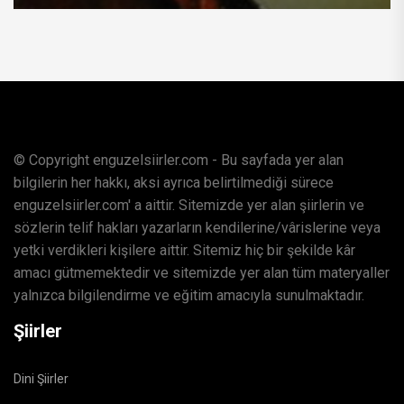
© Copyright enguzelsiirler.com - Bu sayfada yer alan
bilgilerin her hakkı, aksi ayrıca belirtilmediği sürece
enguzelsiirler.com' a aittir. Sitemizde yer alan şiirlerin ve
sözlerin telif hakları yazarların kendilerine/vârislerine veya
yetki verdikleri kişilere aittir. Sitemiz hiç bir şekilde kâr
amacı gütmemektedir ve sitemizde yer alan tüm materyaller
yalnızca bilgilendirme ve eğitim amacıyla sunulmaktadır.
Şiirler
Dini Şiirler