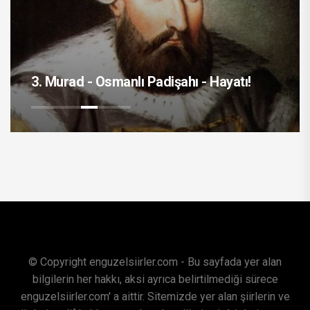
3. Murad - Osmanlı Padişahı - Hayatı!
© Copyright enguzelsiirler.com - Bu sayfada yer alan
bilgilerin her hakkı, aksi ayrıca belirtilmediği sürece
enguzelsiirler.com' a aittir. Sitemizde yer alan şiirlerin ve