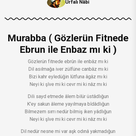
Urfalı Nâbi
Murabba ( Gözlerün Fitnede
Ebrun ile Enbaz mı ki )
Gözlerün fitnede ebrûn ile enbâz mı ki
Dil asılmağa iver zülfüne canbâz mı ki
Bizi kahr eyledüğin lûtfuna âgâz mı ki
Neyi ki şîve mi ki cevr mi ki nâz mı ki
Dili sayd etmede âlem bilür üstâdlığun
K'ey sakun âleme yayılmaya bîdâdlığun
Bilmezem sırrı nedür bilmiş iken yâdlığun
Neyi ki şîve mi ki cevr mi ki nâz mı ki
Dil nedür nesne mi var aşk odınâ yakmadığun