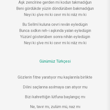
Aşk zencîrine gerden mi kodun takmadığun
Beni gördükde yüzin döndürüben bakmadığun
Neyi ki şîve mi ki cevr mi ki nâz mı ki
Bu Selîmî kuluna cevri revân eyledügin
Bunca sıdkın reh-i aşkında yalan eyledügin
Yüzünî gösterüben sonra nihân eyledügin
Neyi ki şîve mi ki cevr mi ki nâz mı ki
Günümüz Türkçesi
Gözlerin fitne yaratıyor mu kaşlarınla birlikte
Dilini saçlarına asılmaya can atıyor mu
Bizi kahrettiğin lütfuna başlangıç mı
Ne, tavır mı, zulüm mü, naz mı